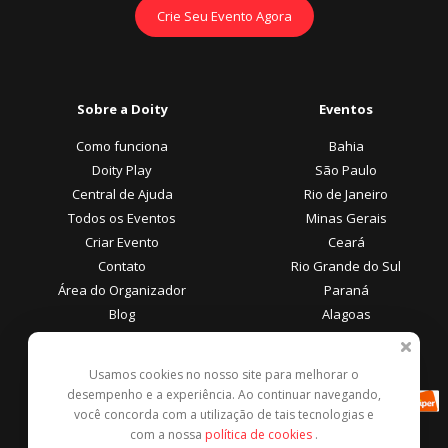
Crie Seu Evento Agora
Sobre a Doity
Eventos
Como funciona
Bahia
Doity Play
São Paulo
Central de Ajuda
Rio de Janeiro
Todos os Eventos
Minas Gerais
Criar Evento
Ceará
Contato
Rio Grande do Sul
Área do Organizador
Paraná
Blog
Alagoas
Área do Participante
Formas de Pagamento
Usamos cookies no nosso site para melhorar o
desempenho e a experiência. Ao continuar navegando,
Central de Ajuda
você concorda com a utilização de tais tecnologias e
Denunciar este evento
com a nossa
política de cookies
.