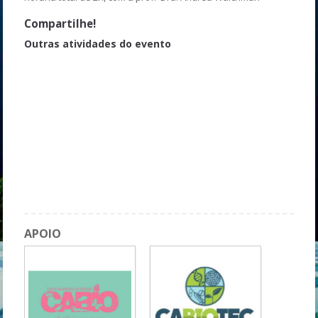
Compartilhe!
Outras atividades do evento
Centro de Reabilitação de Animais Silvestres: PARTICIPE dessa
causa
O uso do NGS (Next Generation Sequecing) na geração de
matrizes de SNPs (Single Nucleotide Polymorphism): do
processamento das sequências brutas à sua aplicação na
resolução de um problema ambiental
Bases de dados científicos: WOS e Scopus
Prática em cultura de células: Viabilidade Celular
APOIO