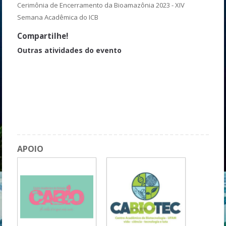
Cerimônia de Encerramento da Bioamazônia 2023 - XIV
Semana Acadêmica do ICB
Compartilhe!
Outras atividades do evento
Determinação sexual e diferenciação gonadal em Quelônios
One Health: Saúde e Ambiente na Amazônia a partir de uma
abordagem transversal e ecossistêmica
Como criar e atualizar seu Currículo Lattes
Oncogenética
APOIO