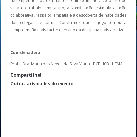
desempenho dos estudantes é muito melhor. Do ponto de
vista do trabalho em grupo, a gamificação estimula a ação
colaborativa, respeito, empatia e a descoberta de habilidades
dos colegas de turma. Concluímos que o jogo tornou a
compreensão mais fácil e o ensino da disciplina mais atrativo.
Coordenadora:
Profa. Dra. Maria das Neves da Silva Viana - DCF - ICB - UFAM
Compartilhe!
Outras atividades do evento
Leilão Solidário do Projeto Náufragos
UI GreenMetric World University Rankings: Ranking Global de
Sustentabilidade Universitária
É UM NEGÓCIO – Serviços de Consultoria
Aprendendo a empreender (turma1)