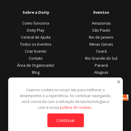
Sobre a Doity
Eventos
Como funciona
Amazonas
Doity Play
São Paulo
Central de Ajuda
Rio de Janeiro
Todos os Eventos
Minas Gerais
Criar Evento
Ceará
Contato
Rio Grande do Sul
Área do Organizador
Paraná
Blog
Alagoas
Área do Participante
Formas de Pagamento
Usamos cookies no nosso site para melhorar o
desempenho e a experiência. Ao continuar navegando,
Central de Ajuda
você concorda com a utilização de tais tecnologias e
Denunciar este evento
com a nossa
política de cookies
.
Contato
Continuar