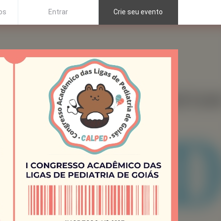
os
Entrar
Crie seu evento