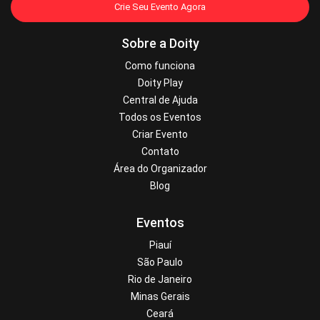
07h00
–
Largada Teens (1km)
Crie Seu Evento Agora
07h30
–
Largada Kids (200m e 500m)
08h30
– Cerimônia de premiação
Sobre a Doity
09h30
– Encerramento
Como funciona
Vem correr com a gente!
Doity Play
Inscreva-se agora!
Central de Ajuda
Mais informações e inscrições:
ge.globo/piaui
Todos os Eventos
Dúvidas:
xcronometragem@gmail.com
Criar Evento
Acompanhe nas redes sociais:
Contato
@circuitoclubecorridaderua
Área do Organizador
Blog
Eventos
CONSULTE O
Piauí
São Paulo
REGULAMENTO
Rio de Janeiro
Minas Gerais
AQUI!
Ceará