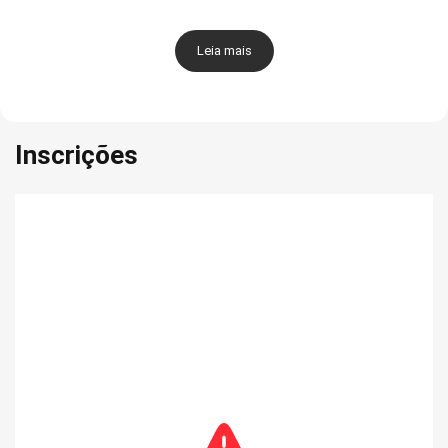
Leia mais
Inscrições
O maior evento de corrida de rua do Piauí está de volta!
No dia
1º de maio de 2025
, a
TV Clube
convida você para