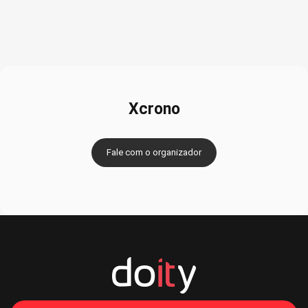
ENTREGA DOS KITS:
28 e 29 de abril de 2025
Local:
Teresina Shopping (Av. Raul Lopes, 1000)
Horário:
10h às 22h
PREMIAÇÃO
Troféus para os
três primeiros colocados
das
Xcrono
categorias:
Adulto (5km, 10km e 21km)
Kids (200m e 500m)
Fale com o organizador
Teens (1km)
60+ (5km)
Inclusão Social (PCD's)
Medalha de participação para
todos os concluintes
CRONOGRAMA DO EVENTO
04h00
– Abertura do estacionamento (gratuito até 11h)
05h10
– Concentração
05h20
– Aquecimento
05h45
–
Largada Adulto, 60+ e Inclusão Social