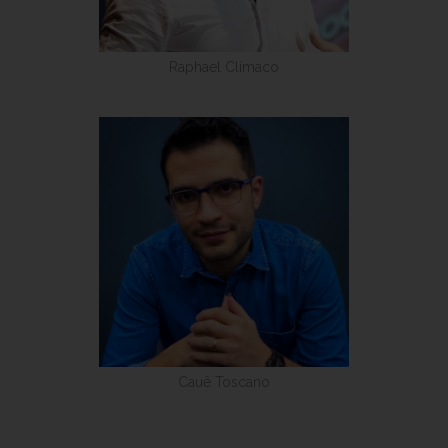
Raphael Clímaco
Cauê Toscano