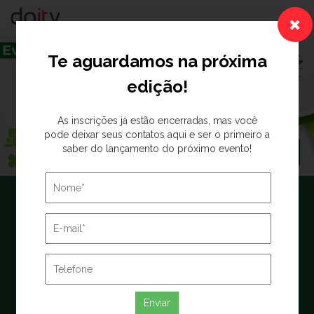
Togg
navig
Te aguardamos na próxima
edição!
As inscrições já estão encerradas, mas você
pode deixar seus contatos aqui e ser o primeiro a
saber do lançamento do próximo evento!
I Congresso Internacional
Veterinário de
Especialidades Cirúrgicas
- CIVEC
Enviar