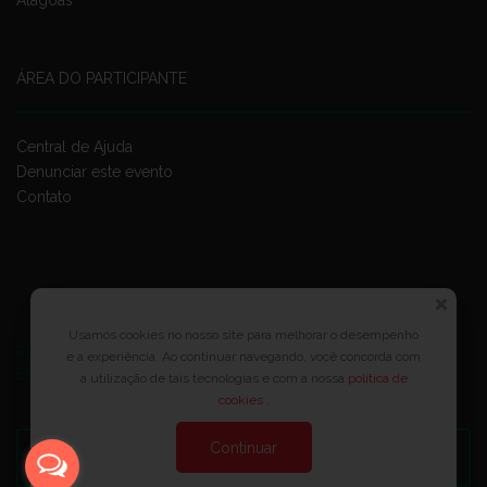
ÁREA DO PARTICIPANTE
Central de Ajuda
Denunciar este evento
Contato
Usamos cookies no nosso site para melhorar o desempenho
RUA JOSÉ PONTES DE MAGALHÃES, 70
JATIÚCA, MACEIÓ - AL
e a experiência. Ao continuar navegando, você concorda com
EMPRESARIAL JTR, ED. ÍTALIA, SALA 702
a utilização de tais tecnologias e com a nossa
política de
cookies
.
Continuar
Veja no Mapa