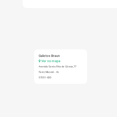
Galetos Braun
Ver no mapa
Avenida Santa Rita de Cássia,77
Farol, Maceió - AL
57051-600