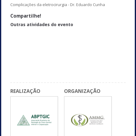
Complicações da eletrocirurgia - Dr. Eduardo Cunha
Compartilhe!
Outras atividades do evento
Radiofrequência - Dra. Márcia Farina Kamillos
Candidíase de repetição e vaginose citolítica - Dra. Telma Maria
Rossi de Figueiredo Franco
Modelos de rastreamento do Câncer de colo uterino - Dra. Maria
Inês de Miranda Lima
Vaginite inflamatória descamativa - Maricy Tacla Alves Barbosa
REALIZAÇÃO
ORGANIZAÇÃO