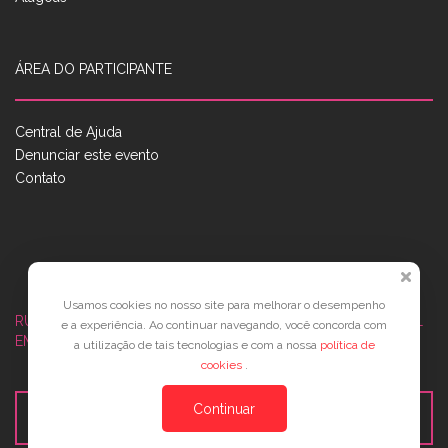
ÁREA DO PARTICIPANTE
Central de Ajuda
Denunciar este evento
Contato
Usamos cookies no nosso site para melhorar o desempenho
RUA JOSÉ PONTES DE MAGALHÃES, 70
JATIÚCA, MACEIÓ - AL
e a experiência. Ao continuar navegando, você concorda com
EMPRESARIAL JTR, ED. ÍTALIA, SALA 702
a utilização de tais tecnologias e com a nossa
política de
cookies
.
Continuar
Veja no Mapa