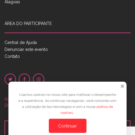
Alagoas
ÁREA DO PARTICIPANTE
Central de Ajuda
Denunciar este evento
Contato
Usamos cookies no nosso site para melhorar o desempenho
RUA JOSÉ PONTES DE MAGALHÃES, 70
JATIÚCA, MACEIÓ - AL
e a experiência. Ao continuar navegando, você concorda com
EMPRESARIAL JTR, ED. ÍTALIA, SALA 702
a utilização de tais tecnologias e com a nossa
política de
cookies
.
Continuar
Veja no Mapa