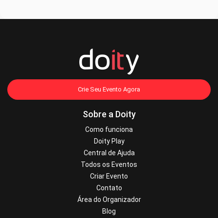
por sorteio pela Comissão Organizadora Estadual.
- No dia 10/06/2022, nos horários: 09h30 às 13h e 14:30 às 18h.
acontecerá a disputa da Categoria COQUETELARIA
PROFISSIONAL. A escolha do horário para os(as) Finalista será
realizada por sorteio pela Comissão Organizadora Estadual.
- Local: SENAC Porto Seguro - Av. Village, 287 - Taperapuan,
Porto Seguro - BA
*Os(as) selecionados(as) para a ETAPA FINAL deverão levar os
ingredientes e preparar na hora a sua receita ou drink.
Crie Seu Evento Agora
ETAPA 5: RESULTADO FINAL
Sobre a Doity
- O resultado da ETAPA FINAL será divulgado no mesmo dia da
PROVA PRÁTICA – ETAPA FINAL.
Como funciona
Doity Play
IV – DA PARTICIPAÇÃO
Central de Ajuda
Todos os Eventos
Critérios para a participação do CONCURSO:
Criar Evento
- Ser brasileiro(a) e maior de idade (idade mínima 18 anos);
Contato
- Ser nascidos(a) e residentes em Porto Seguro, na Costa do
Área do Organizador
Descobrimento e no estado da Bahia.
Blog
- Ser profissional atuante no mercado, podendo ou não ter