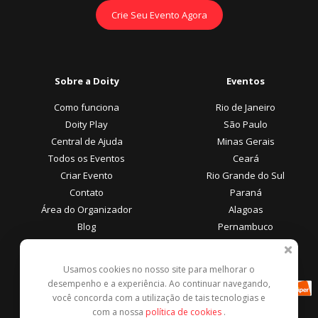
Crie Seu Evento Agora
Sobre a Doity
Eventos
Como funciona
Rio de Janeiro
Doity Play
São Paulo
Central de Ajuda
Minas Gerais
Todos os Eventos
Ceará
Criar Evento
Rio Grande do Sul
Contato
Paraná
Área do Organizador
Alagoas
Blog
Pernambuco
Área do Participante
Formas de Pagamento
Usamos cookies no nosso site para melhorar o
desempenho e a experiência. Ao continuar navegando,
Central de Ajuda
você concorda com a utilização de tais tecnologias e
Denunciar este evento
com a nossa
política de cookies
.