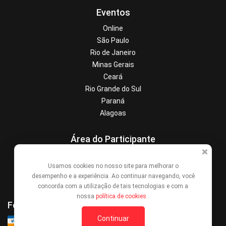
Eventos
Online
São Paulo
Rio de Janeiro
Minas Gerais
Ceará
Rio Grande do Sul
Paraná
Alagoas
Área do Participante
Central de Ajuda
Usamos cookies no nosso site para melhorar o
Denunciar este evento
desempenho e a experiência. Ao continuar navegando, você
Contato
concorda com a utilização de tais tecnologias e com a
nossa
política de cookies
.
Formas de Pagamento
Continuar