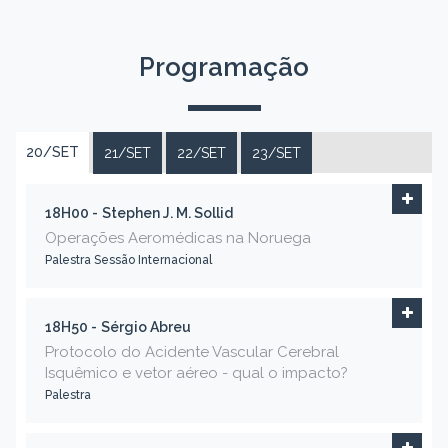
Programação
20/SET
21/SET
22/SET
23/SET
18H00 -
Stephen J. M. Sollid
Operações Aeromédicas na Noruega
Palestra Sessão Internacional
18H50 -
Sérgio Abreu
Protocolo do Acidente Vascular Cerebral
Isquêmico e vetor aéreo - qual o impacto?
Palestra