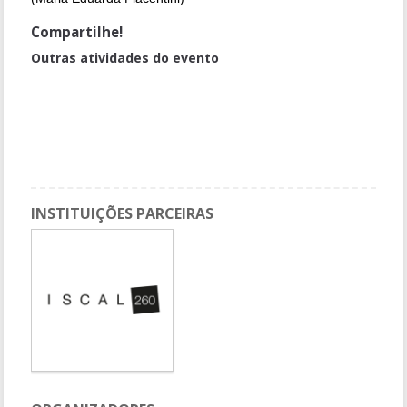
Compartilhe!
Outras atividades do evento
Grupo de Trabalho 1 - Responsabilidade Social
Conferência de Encerramento
Grupo de Trabalho 4 - Temas Associados
Grupo de Trabalho 2 - Ética e Direitos Humanos
INSTITUIÇÕES PARCEIRAS