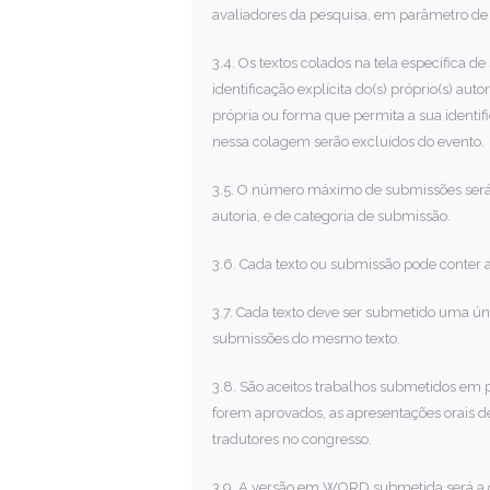
avaliadores da pesquisa, em parâmetro de 
3.4. Os textos colados na tela específica
identificação explícita do(s) próprio(s) au
própria ou forma que permita a sua identifi
nessa colagem serão excluídos do evento.
3.5. O número máximo de submissões será 
autoria, e de categoria de submissão.
3.6. Cada texto ou submissão pode conter 
3.7. Cada texto deve ser submetido uma úni
submissões do mesmo texto.
3.8. São aceitos trabalhos submetidos em p
forem aprovados, as apresentações orais 
tradutores no congresso.
3.9. A versão em WORD submetida será a d