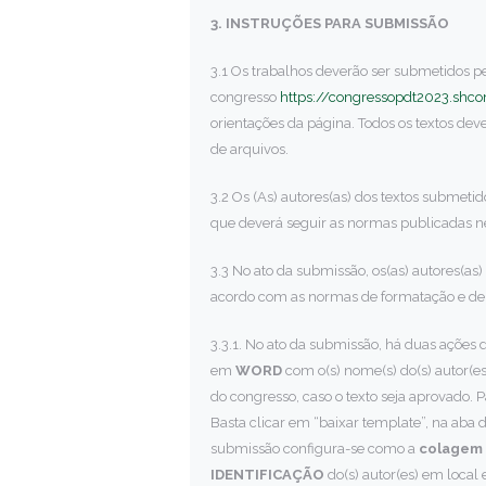
3. INSTRUÇÕES PARA SUBMISSÃO
3.1 Os trabalhos deverão ser submetidos pe
congresso
https://congressopdt2023.shc
orientações da página. Todos os textos de
de arquivos.
3.2 Os (As) autores(as) dos textos submetid
que deverá seguir as normas publicadas n
3.3 No ato da submissão, os(as) autores(as
acordo com as normas de formatação e de
3.3.1. No ato da submissão, há duas ações 
em
WORD
com o(s) nome(s) do(s) autor(es
do congresso, caso o texto seja aprovado. P
Basta clicar em “baixar template”, na aba 
submissão configura-se como a
colagem
IDENTIFICAÇÃO
do(s) autor(es) em local 