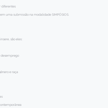
r diferentes
te em uma submissão na modalidade SIMPÓSIOS.
nsere, são eles:
 e desemprego
gênero e raça
as
o contemporânea