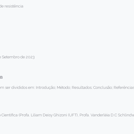
de resistência
de Setembro de 2023
AB
em ser divididos em: Introdução; Método; Resultados; Conclusão; Referência
entífica (Profa. Liliam Deisy Ghizoni (UFT), Profa. Vanderléia D.C Schlindw