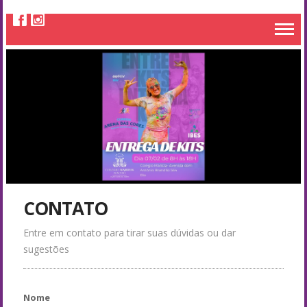
CONTATO
Entre em contato para tirar suas dúvidas ou dar
sugestões
Nome