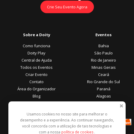
Crie Seu Evento Agora
Sobre a Doity
Eventos
Como funciona
Bahia
Doity Play
São Paulo
Central de Ajuda
Rio de Janeiro
Todos os Eventos
Minas Gerais
Criar Evento
Ceará
Contato
Rio Grande do Sul
Área do Organizador
Paraná
Blog
Alagoas
Área do Participante
Formas de Pagamento
Usamos cookies no nosso site para melhorar o
desempenho e a experiência. Ao continuar navegando,
Central de Ajuda
você concorda com a utilização de tais tecnologias e
Denunciar este evento
com a nossa
política de cookies
.