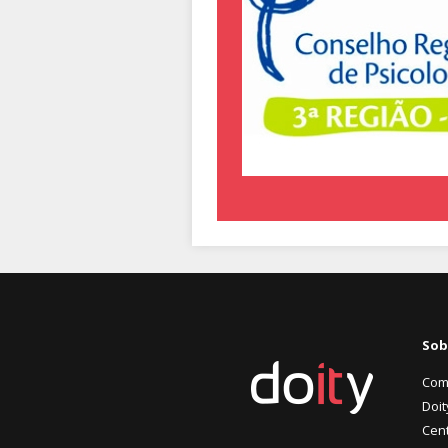
Sob
Com
Doit
Cent