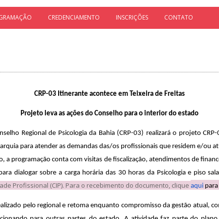
GRAMAÇÃO
CREDENCIAMENTO
INSCRIÇÕES
CONTATO
CRP-03 Itinerante acontece em Teixeira de Freitas
Projeto leva as ações do Conselho para o interior do estado
selho Regional de Psicologia da Bahia (CRP-03) realizará o projeto CRP-0
autarquia para atender as demandas das/os profissionais que residem e/ou at
o, a programação conta com visitas de fiscalização, atendimentos de finance
para dialogar sobre a carga horária das 30 horas da Psicologia e piso sala
ade Profissional (CIP). Para o recebimento do documento, clique
aqui
para 
ealizado pelo regional e retoma enquanto compromisso da gestão atual, com
cionando para outras partes do estado. A atividade faz parte do plano