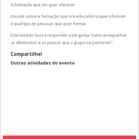
A formação que ser quer oferecer
Discute sobre a formação que o/a educador/a quer oferecer
e qual tipo de pessoas que quer formar.
Este módulo busca responder a pergunta: Como acompanhar
as dimensões e os passos que o grupo vai percorrer?
Compartilhe!
Outras atividades do evento
4º ENCONTRO - A CONSTRUÇÃO DA UTOPIA E O PAPEL DO
EDUCADOR/A POPULAR
3º ENCONTRO - O PROCESSO DE FORMAÇÃO GRUPAL E SUAS
DIMENSÕES
5º ENCONTRO - A METODOLOGIA DO ACOMPANHAMENTO DE
GRUPOS
2º ENCONTRO - OS/AS ADOLESCENTES E JOVENS