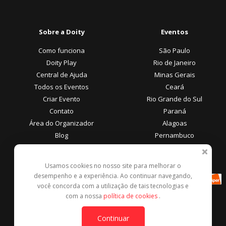
Sobre a Doity
Eventos
Como funciona
São Paulo
Doity Play
Rio de Janeiro
Central de Ajuda
Minas Gerais
Todos os Eventos
Ceará
Criar Evento
Rio Grande do Sul
Contato
Paraná
Área do Organizador
Alagoas
Blog
Pernambuco
Área do Participante
Formas de Pagamento
Usamos cookies no nosso site para melhorar o
desempenho e a experiência. Ao continuar navegando,
Central de Ajuda
você concorda com a utilização de tais tecnologias e
Denunciar este evento
com a nossa
política de cookies
.
Contato
Continuar