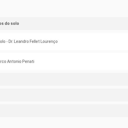
os do solo
olo - Dr. Leandro Fellet Lourenço
arco Antonio Penati
rigação