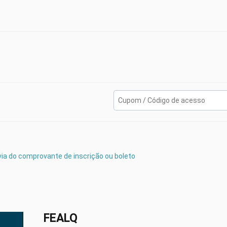
de forragem
ª via do comprovante de inscrição ou boleto
ações
onômica
FEALQ