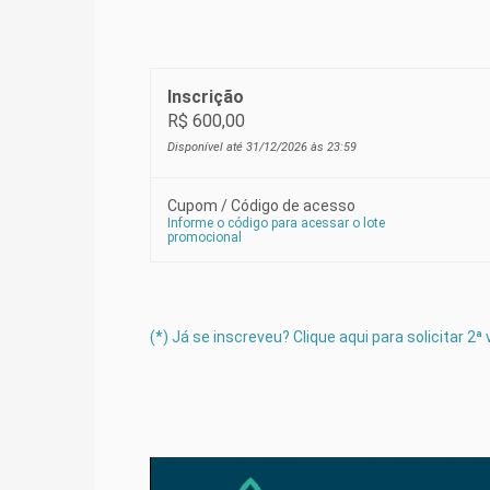
Módulo 6 - Manejo da irrigação
Inscrição
Módulo 7 - Nutrição da planta
R$ 600,00
Disponível até 31/12/2026 às 23:59
Módulo 8 - Manejo do pastejo
Cupom / Código de acesso
Informe o código para acessar o lote
Módulo 9 - Cerca elétrica
promocional
Módulo 10 - Estimativa de produção 
(*) Já se inscreveu? Clique aqui para solicitar 2
Módulo 11 - Planejamento das instal
Módulo 12 - Simulação de análise ec