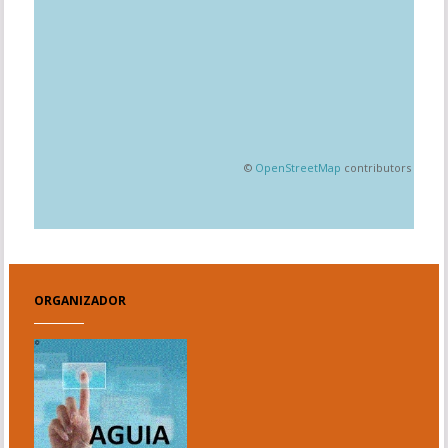
©
OpenStreetMap
contributors
ORGANIZADOR