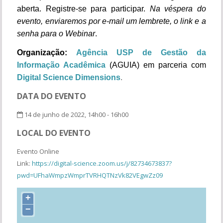
aberta. Registre-se para participar.
Na véspera do
evento, enviaremos por e-mail um lembrete, o link e a
senha para o Webinar
.
Organização:
Agência USP de Gestão da
Informação Acadêmica
(AGUIA) em parceria com
Digital Science
Dimensions
.
DATA DO EVENTO
14 de junho de 2022, 14h00 - 16h00
LOCAL DO EVENTO
Evento Online
Link:
https://digital-science.zoom.us/j/82734673837?
pwd=UFhaWmpzWmprTVRHQTNzVk82VEgwZz09
+
−