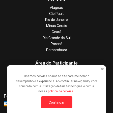
Alagoas
São Paulo
Rio de Janeiro
Minas Gerais
Ceará
Rio Grande do Sul
Paraná
Pernambuco
Área do Participante
Central de Ajuda
Usamos cookies no nosso site para melhorar o
Denunciar este evento
desempenho e a experiência. Ao continuar navegando, você
Contato
concorda com a utilização de tais tecnologias e com a
nossa
política de cookies
.
Formas de Pagamento
Continuar