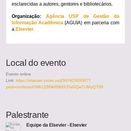
esclarecidas a autores, gestores e bibliotecários.
Organização:
Agência USP de Gestão da
Informação Acadêmica
(AGUIA) em parceria com
a
Elsevier.
Local do evento
Evento online
Link:
https://elsevier.zoom.us/j/99742909307?
pwd=cmNmanFWK1ZBNkRWdXJTaGQwTUMyQT09
Palestrante
Equipe da Elsevier - Elsevier