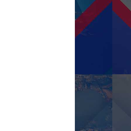
Cultura Organizacional e Trabalho
em equipe - Tenente-Coronel
Aviador Daniel Garcia Pereira -
Comandante do EDA -
Esquadrilha da Fumaça
Desenvolvimento da Monitoria
para Instrução de Tiro
Embarcado e a aplicação do
modelo nas demais atividades
aéreas - Ten Cel PMSC Iagã
MASTER
Indalêncio Cota - Comandante do
BAPM/SC
Palestra de Abertura - Cel
QOPMBA Paulo José Reis de
Azevedo Coutinho - Comandante-
Geral da PMBA.