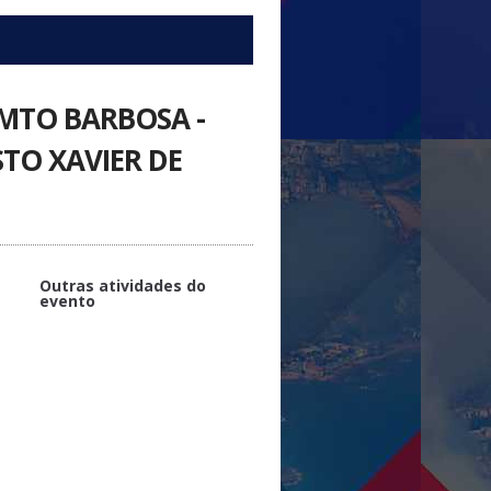
MTO BARBOSA -
TO XAVIER DE
Outras atividades do
evento
PLATINUM
Gerenciamento de Crises no
Novo Cangaço - Cel PMTO
Barbosa - Comandante-Geral da
PMTO e Ten Cel PMMT - Ernesto
Xavier de Lima Junior - Chefe do
CIOPAER/MT