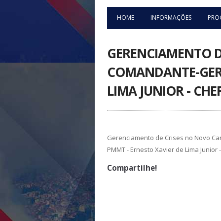
HOME
INFORMAÇÕES
PRO
GERENCIAMENTO DE
COMANDANTE-GERAL
LIMA JUNIOR - CH
Gerenciamento de Crises no Novo Ca
PMMT - Ernesto Xavier de Lima Junior
Compartilhe!