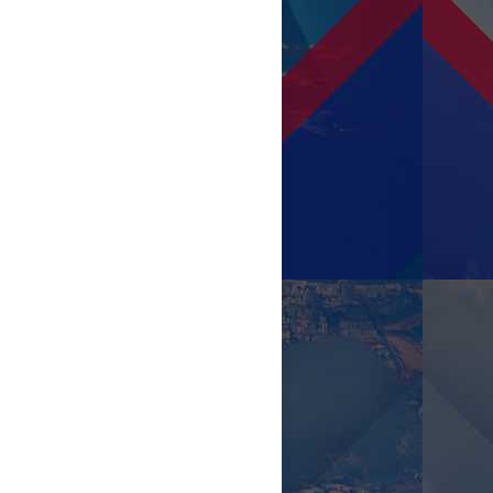
Gerenciamento de Crises no
Novo Cangaço - Cel PMTO
Barbosa - Comandante-Geral da
PMTO e Ten Cel PMMT - Ernesto
Xavier de Lima Junior - Chefe do
CIOPAER/MT
Os Dirty Dozen da Aviação da
PMESP - Cel PMESP Ronaldo
Barreto de Oliveira - Comandante
da Aviação da PMESP
MASTER
PR-BGF - Um acidente na
Amazônia - Estudo de Caso - Ten
Cel PMDF RR Josilei Albino
Gonçalves de Freitas