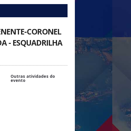
TENENTE-CORONEL
DA - ESQUADRILHA
Outras atividades do
evento
PLATINUM
Aviação Brasileira: Desafios e
perspectivas na AVSEG - Tenente
Brigadeiro do Ar Luiz Ricardo de
Souza Nascimento - Diretor-
Presidente da Agência Nacional
de Aviação Civil