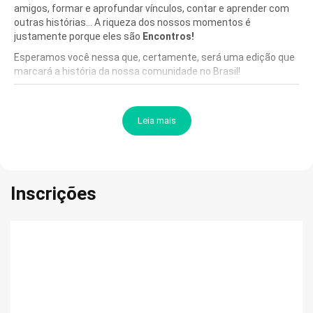
amigos, formar e aprofundar vínculos, contar e aprender com
outras histórias... A riqueza dos nossos momentos é
justamente porque eles são
Encontros!
Esperamos você nessa que, certamente, será uma edição que
marcará a história da nossa comunidade no Brasil!
Um grande abraço,
Juliana Yamin - presidente do Instituto Nacional de Nanismo
Leia mais
Gabriel Yamin - líder do Movimento Somos Todos Gigantes
Fernando Vigui - líder do Movimento Nanismo Brasil
Inscrições
Datas e Horários do Evento:
DIA 15/11: Início às 11h00 - Término às 18h00
DIA 16/11: Início às 9h00 - Término às 18h00
DIA 17/11: Início às 9h00 - Término às 14h00
O QUE ESTÁ INCLUSO NO INGRESSO: