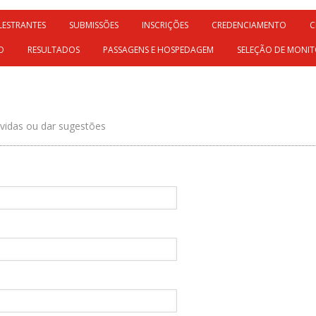
LESTRANTES
SUBMISSÕES
INSCRIÇÕES
CREDENCIAMENTO
C
O
RESULTADOS
PASSAGENS E HOSPEDAGEM
SELEÇÃO DE MONIT
úvidas ou dar sugestões