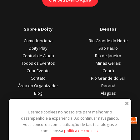
Sobre a Doity
Eventos
Como funciona
Rio Grande do Norte
Doity Play
São Paulo
Central de Ajuda
Rio de Janeiro
Todos os Eventos
Minas Gerais
Criar Evento
Ceará
Contato
Rio Grande do Sul
Área do Organizador
Paraná
Blog
Alagoas
Área do Participante
Formas de Pagamento
Usamos cookies no nosso site para melhorar o
desempenho e a experiência. Ao continuar navegando,
Central de Ajuda
você concorda com a utilização de tais tecnologias e
Denunciar este evento
com a nossa
política de cookies
.
Contato