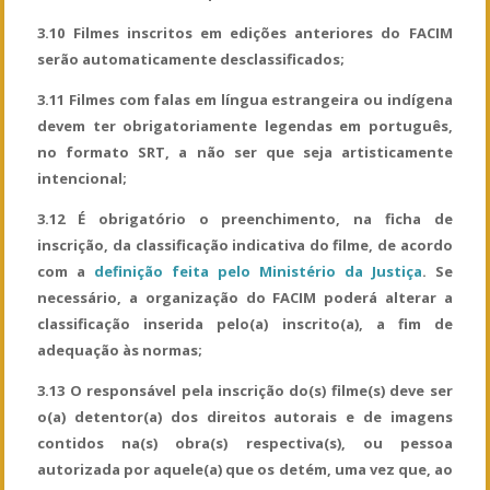
3.10 Filmes inscritos em edições anteriores do FACIM
serão automaticamente desclassificados;
3.11 Filmes com falas em língua estrangeira ou indígena
devem ter obrigatoriamente legendas em português,
no formato SRT, a não ser que seja artisticamente
intencional;
3.12 É obrigatório o preenchimento, na ficha de
inscrição, da classificação indicativa do filme, de acordo
com a
definição feita pelo Ministério da Justiça
. Se
necessário, a organização do FACIM poderá alterar a
classificação inserida pelo(a) inscrito(a), a fim de
adequação às normas;
3.13 O responsável pela inscrição do(s) filme(s) deve ser
o(a) detentor(a) dos direitos autorais e de imagens
contidos na(s) obra(s) respectiva(s), ou pessoa
autorizada por aquele(a) que os detém, uma vez que, ao