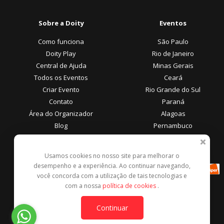
Sobre a Doity
Eventos
Como funciona
São Paulo
Doity Play
Rio de Janeiro
Central de Ajuda
Minas Gerais
Todos os Eventos
Ceará
Criar Evento
Rio Grande do Sul
Contato
Paraná
Área do Organizador
Alagoas
Blog
Pernambuco
Área do Participante
Formas de Pagamento
Usamos cookies no nosso site para melhorar o
desempenho e a experiência. Ao continuar navegando,
Central de Ajuda
você concorda com a utilização de tais tecnologias e
Denunciar este evento
com a nossa
política de cookies
.
Contato
Continuar