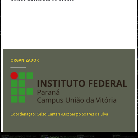
Intervalo
Install Fest - instalações distribuições GNU Linux "vespertino"
Encerramento do Evento
Install Fest - instalações distribuições GNU Linux "matutino"
ORGANIZADOR
Coordenação: Celso Canteri /Luiz Sérgio Soares da Silva