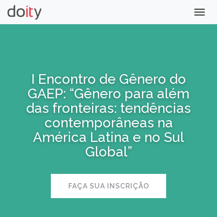
Togg
navig
I Encontro de Gênero do
GAEP: “Gênero para além
das fronteiras: tendências
contemporâneas na
América Latina e no Sul
Global”
FAÇA SUA INSCRIÇÃO