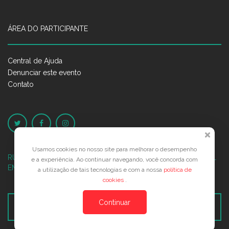
ÁREA DO PARTICIPANTE
Central de Ajuda
Denunciar este evento
Contato
Usamos cookies no nosso site para melhorar o desempenho
RUA JOSÉ PONTES DE MAGALHÃES, 70
JATIÚCA, MACEIÓ - AL
e a experiência. Ao continuar navegando, você concorda com
EMPRESARIAL JTR, ED. ÍTALIA, SALA 702
a utilização de tais tecnologias e com a nossa
política de
cookies
.
Continuar
Veja no Mapa