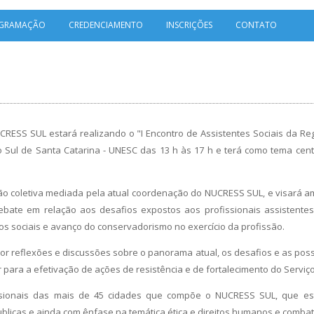
GRAMAÇÃO
CREDENCIAMENTO
INSCRIÇÕES
CONTATO
RESS SUL estará realizando o "I Encontro de Assistentes Sociais da Reg
 Sul de Santa Catarina - UNESC das 13 h às 17 h e terá como tema centr
ção coletiva mediada pela atual coordenação do NUCRESS SUL, e visará a
ebate em relação aos desafios expostos aos profissionais assistentes
os sociais e avanço do conservadorismo no exercício da profissão.
or reflexões e discussões sobre o panorama atual, os desafios e as poss
ir para a efetivação de ações de resistência e de fortalecimento do Serviço
issionais das mais de 45 cidades que compõe o NUCRESS SUL, que es
ublicas e ainda com ênfase na temática ética e direitos humanos e combat