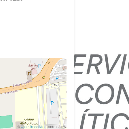
©
OpenStreetMap
contributors