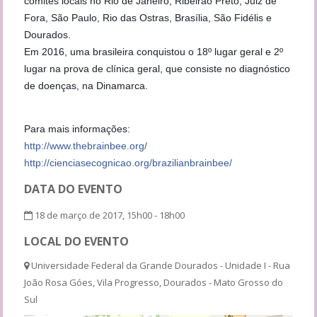
comitês locais no Rio de Janeiro, Ribeirão Preto, Juiz de
Fora, São Paulo, Rio das Ostras, Brasília, São Fidélis e
Dourados.
Em 2016, uma brasileira conquistou o 18º lugar geral e 2º
lugar na prova de clínica geral, que consiste no diagnóstico
de doenças, na Dinamarca.
Para mais informações:
http://www.thebrainbee.org/
http://cienciasecognicao.org/brazilianbrainbee/
DATA DO EVENTO
18 de março de 2017, 15h00 - 18h00
LOCAL DO EVENTO
Universidade Federal da Grande Dourados - Unidade I - Rua
João Rosa Góes, Vila Progresso, Dourados - Mato Grosso do
Sul