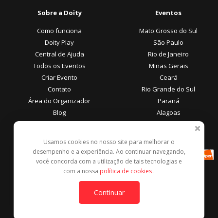
Sobre a Doity
Eventos
Como funciona
Mato Grosso do Sul
Doity Play
São Paulo
Central de Ajuda
Rio de Janeiro
Todos os Eventos
Minas Gerais
Criar Evento
Ceará
Contato
Rio Grande do Sul
Área do Organizador
Paraná
Blog
Alagoas
Área do Participante
Formas de Pagamento
Usamos cookies no nosso site para melhorar o
desempenho e a experiência. Ao continuar navegando,
Central de Ajuda
você concorda com a utilização de tais tecnologias e
Denunciar este evento
com a nossa
política de cookies
.
Contato
Continuar