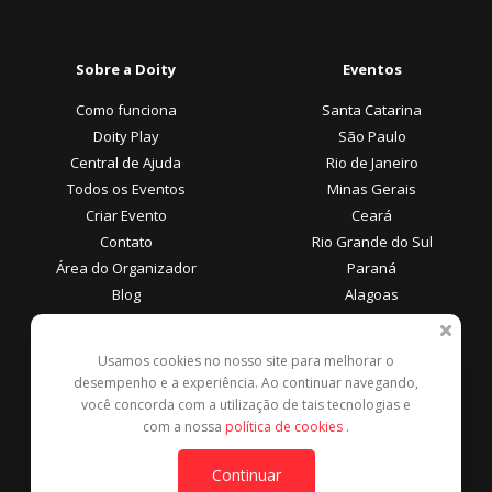
Sobre a Doity
Eventos
Como funciona
Santa Catarina
Doity Play
São Paulo
Central de Ajuda
Rio de Janeiro
Todos os Eventos
Minas Gerais
Criar Evento
Ceará
Contato
Rio Grande do Sul
Área do Organizador
Paraná
Blog
Alagoas
Área do Participante
Formas de Pagamento
Usamos cookies no nosso site para melhorar o
desempenho e a experiência. Ao continuar navegando,
Central de Ajuda
você concorda com a utilização de tais tecnologias e
Denunciar este evento
com a nossa
política de cookies
.
Contato
Continuar