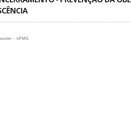
SCÊNCIA
amounier – UFMG