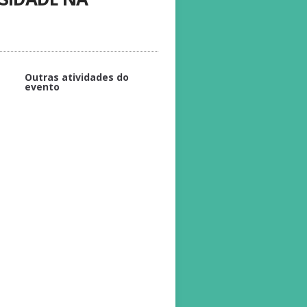
Outras atividades do
evento
APOIO
Credenciamento
Conferência de Encerramento -
Prevenção da obesidade na
infância e adolescência
Mesa-redonda - Programa Saúde
na Escola: ações realizadas em
Teresina
Exposição de Pôsteres