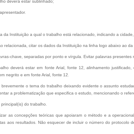
lho deverá estar sublinhado;
 apresentador.
 da Instituição a qual o trabalho está relacionado, indicando a cidade,
 relacionada, citar os dados da Instituição na linha logo abaixo ao da p
avras-chave, separadas por ponto e vírgula. Evitar palavras presentes n
lho deverá estar em fonte Arial, fonte 12, alinhamento justificado,
m negrito e em fonte Arial, fonte 12.
 brevemente o tema do trabalho deixando evidente o assunto estuda
sentar a problematização que especifica o estudo, mencionando o refere
 principal(is) do trabalho.
izar as concepções teóricas que apoiaram o método e a operacional
tas aos resultados. Não esquecer de incluir o número do protocolo