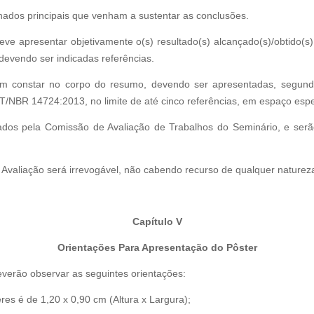
hados principais que venham a sustentar as conclusões.
eve apresentar objetivamente o(s) resultado(s) alcançado(s)/obtido(
 devendo ser indicadas referências.
em constar no corpo do resumo, devendo ser apresentadas, segun
/NBR 14724:2013, no limite de até cinco referências, em espaço espe
ados pela Comissão de Avaliação de Trabalhos do Seminário, e serão
Avaliação será irrevogável, não cabendo recurso de qualquer naturez
Capítulo V
Orientações Para Apresentação do Pôster
verão observar as seguintes orientações:
es é de 1,20 x 0,90 cm (Altura x Largura);