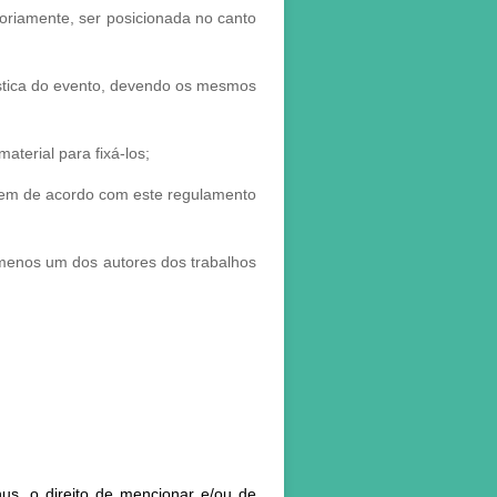
toriamente, ser posicionada no canto
ística do evento, devendo os mesmos
aterial para fixá-los;
verem de acordo com este regulamento
menos um dos autores dos trabalhos
us, o direito de mencionar e/ou de