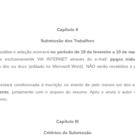
Capítulo II
Submissão dos Trabalhos
nálise e seleção ocorrerá
no período
de 19 de fevereiro a 10 de m
os exclusivamente VIA INTERNET através do e-mail:
ppgsc_trab
 doc ou docx (editado no Microsoft Word). NÃO serão recebidos e 
 estará condicionada à inscrição no evento de pelo menos um dos 
ento
, juntamente com o arquivo do resumo. Após o envio o autor 
umo.
Capítulo III
Critérios de Submissão