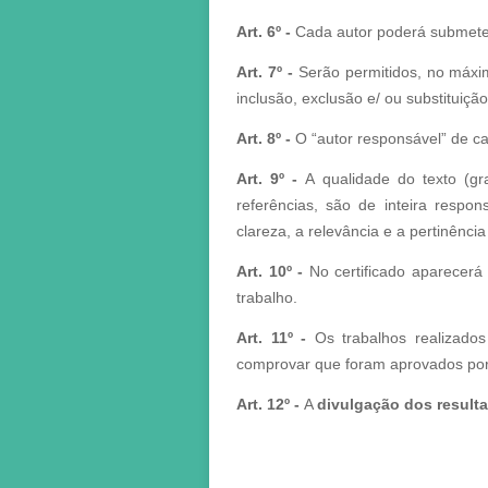
Art. 6º -
Cada autor poderá submete
Art. 7º -
Serão permitidos, no máx
inclusão, exclusão e/ ou substituiçã
Art. 8º -
O “autor responsável”
de ca
Art. 9º -
A qualidade do texto (gr
referências, são de inteira respon
clareza, a relevância e a pertinência
Art. 10º -
No certificado aparecer
trabalho.
Art. 11º -
Os trabalhos realizado
comprovar que foram aprovados por
Art. 12º -
A
divulgação dos result