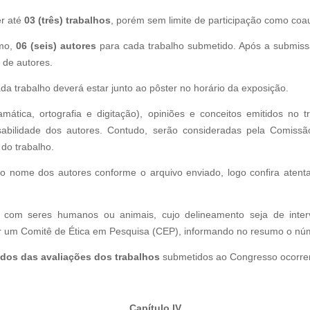
r até
03 (três) trabalhos
,
porém sem limite de participação como coau
imo,
06 (seis) autores
para cada trabalho submetido. Após a submiss
o de autores.
da trabalho deverá estar junto ao pôster no horário da exposição.
amática, ortografia e digitação), opiniões e conceitos emitidos no
sabilidade dos autores. Contudo, serão consideradas pela Comissão
 do trabalho.
á o nome dos autores conforme o arquivo enviado, logo confira aten
s com seres humanos ou animais, cujo delineamento seja de inte
 um Comitê de Ética em Pesquisa (CEP), informando no resumo o núm
ados das avaliações dos trabalhos
submetidos ao Congresso ocorre
Capítulo IV