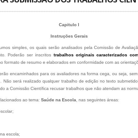
Capitulo I
Instruções Gerais
umos simples, os quais serão analisados pela Comissão de Avaliaç
o. Poderão ser inscritos
trabalhos originais caracterizados com
no formato de resumo e elaborados em conformidade com as orientaç
erão encaminhados para os avaliadores na forma cega, ou seja, sem 
lho. Não será realizado qualquer trabalho de edição no texto submeti
do a Comissão Científica recusar trabalhos que não atendam as norm
elacionados ao tema:
Saúde na Escola
, nas seguintes áreas:
scolar;
na escola;