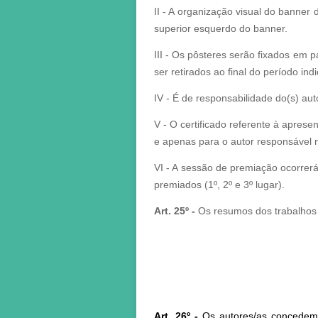
II - A organização visual do banner
superior esquerdo do banner.
III - Os pôsteres serão fixados em
ser retirados ao final do período in
IV - É de responsabilidade do(s) aut
V - O certificado referente à apres
e apenas para o autor responsável n
VI - A sessão de premiação ocorre
premiados (1º, 2º e 3º lugar).
Art. 25º -
Os resumos dos trabalhos 
Art. 26º -
Os autores/as concedem,