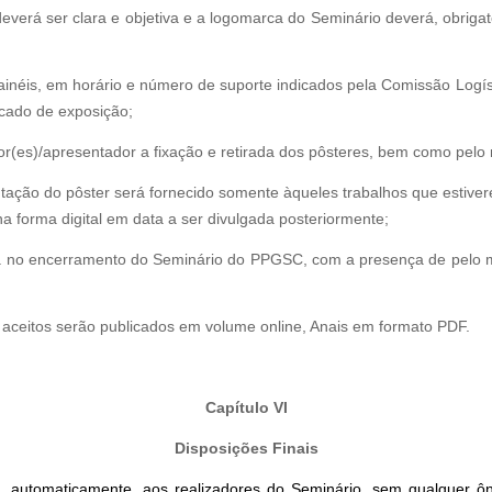
 deverá ser clara e objetiva e a logomarca do Seminário deverá, obriga
 painéis, em horário e número de suporte indicados pela Comissão Log
dicado de exposição;
or(es)/apresentador a fixação e retirada dos pôsteres, bem como pelo m
entação do pôster será fornecido somente àqueles trabalhos que esti
a forma digital em data a ser divulgada posteriormente;
rá no encerramento do Seminário do PPGSC, com a presença de pelo 
aceitos serão publicados em volume online, Anais em formato PDF.
Capítulo VI
Disposições Finais
 automaticamente, aos realizadores do Seminário, sem qualquer ôn