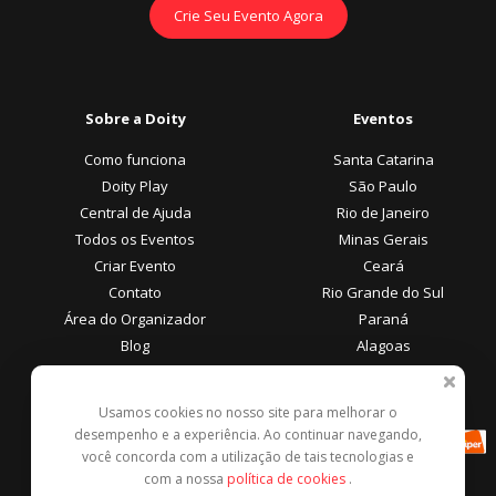
Crie Seu Evento Agora
Sobre a Doity
Eventos
Como funciona
Santa Catarina
Doity Play
São Paulo
Central de Ajuda
Rio de Janeiro
Todos os Eventos
Minas Gerais
Criar Evento
Ceará
Contato
Rio Grande do Sul
Área do Organizador
Paraná
Blog
Alagoas
Área do Participante
Formas de Pagamento
Usamos cookies no nosso site para melhorar o
desempenho e a experiência. Ao continuar navegando,
Central de Ajuda
você concorda com a utilização de tais tecnologias e
Denunciar este evento
com a nossa
política de cookies
.