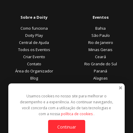
Sobre a Doity
Eventos
Como funciona
Bahia
Doity Play
São Paulo
Central de Ajuda
Rio de Janeiro
Todos os Eventos
Minas Gerais
Criar Evento
Ceará
Contato
Rio Grande do Sul
Área do Organizador
Paraná
Blog
Alagoas
Área do Participante
Formas de Pagamento
Usamos cookies no nosso site para melhorar o
desempenho e a experiência. Ao continuar navegando,
Central de Ajuda
você concorda com a utilização de tais tecnologias e
Denunciar este evento
com a nossa
política de cookies
.
Contato
Continuar