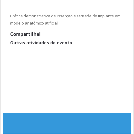
Prática demonstrativa de inserção e retirada de implante em
modelo anatômico atificial.
Compartilhe!
Outras atividades do evento
CONTEÚDO TEÓRICO: Planejamento familiar, critérios de
elegibilidade (OMS), técnica de inserção e retirada do implante,
complicações e situações especiais, discussão de casos clínicos.
CONTEÚDO PRÁTICO: Inserção e retirada de implante em
pacientes.
CONTEÚDO PRÁTICO: Inserção e retirada de implante em modelo
anatômico.