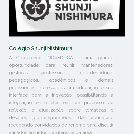
Colégio Shunji Nishimura
A Conferência INOVEDUCA é uma grande
oportunidade para reunir mantenedores,
gestores, professores, coordenadores
pedagógicos, acadêmicos e demais
profissionais interessados em educação e sua
interface com a inovação, possibilitando a
integração entre eles em um processo de
reflexão e atualização sobre temáticas e
desafios contemporâneos da educação,
recebendo convidados de renome para discutir
variados assuntos de interesse da área.