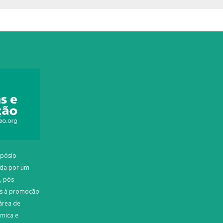
mpósio
ada por um
, pós-
os à promoção
área de
êmica e