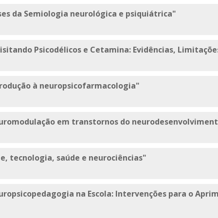
ses da Semiologia neurológica e psiquiátrica"
isitando Psicodélicos e Cetamina: Evidências, Limitações
trodução à neuropsicofarmacologia"
euromodulação em transtornos do neurodesenvolviment
te, tecnologia, saúde e neurociências"
europsicopedagogia na Escola: Intervenções para o Apr