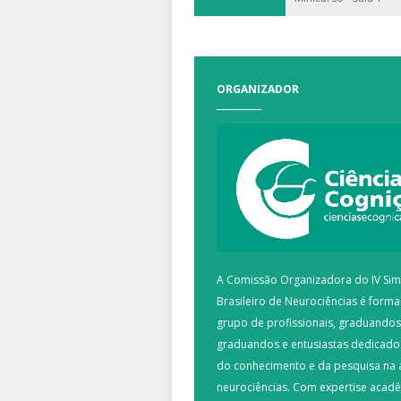
ORGANIZADOR
A Comissão Organizadora do IV Si
Brasileiro de Neurociências é form
grupo de profissionais, graduandos
graduandos e entusiastas dedicad
do conhecimento e da pesquisa na 
neurociências. Com expertise acad