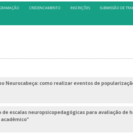
GRAMAÇÃO
CREDENCIAMENTO
INSCRIÇÕES
SUBMISSÃO DE TR
apo Neurocabeça: como realizar eventos de popularizaç
o de escalas neuropsicopedagógicas para avaliação de h
 acadêmico”