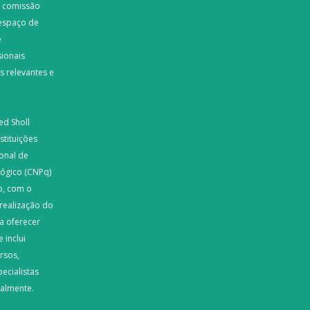
a comissão
espaço de
e
sionais
s relevantes e
ed Sholl
stituições
onal de
lógico (CNPq)
o, com o
 realização do
a oferecer
 inclui
rsos,
ecialistas
nalmente.