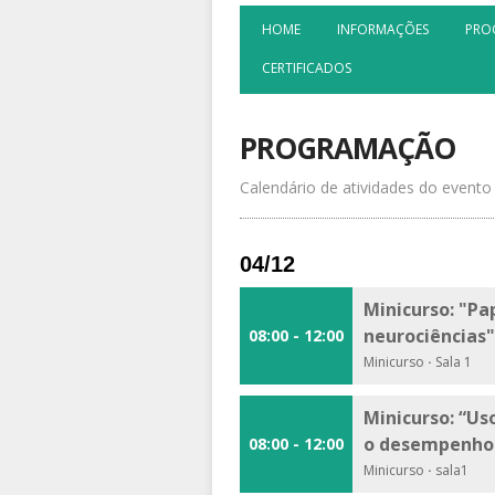
HOME
INFORMAÇÕES
PRO
CERTIFICADOS
PROGRAMAÇÃO
Calendário de atividades do evento
04/12
Minicurso: "P
neurociências"
08:00 - 12:00
Minicurso
·
Sala 1
Minicurso: “Us
o desempenho
08:00 - 12:00
Minicurso
·
sala1