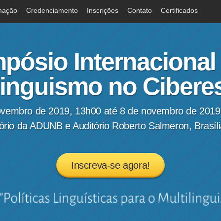
mação
Credenciamento
Inscrições
Contato
Certificados
mpósio Internacional
linguismo no Ciber
ovembro de 2019, 13h00 até 8 de novembro de 2019
ório da ADUNB e Auditório Roberto Salmeron, Brasíl
Inscreva-se agora!