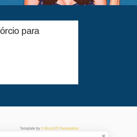
órcio para
Template by
© BrazilJS Foundation