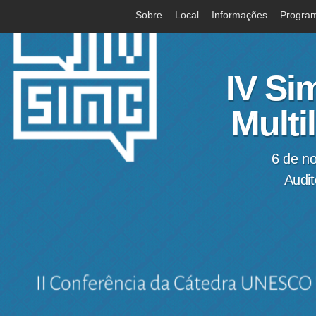
Sobre
Local
Informações
Progra
IV Si
Multi
6 de n
Audit