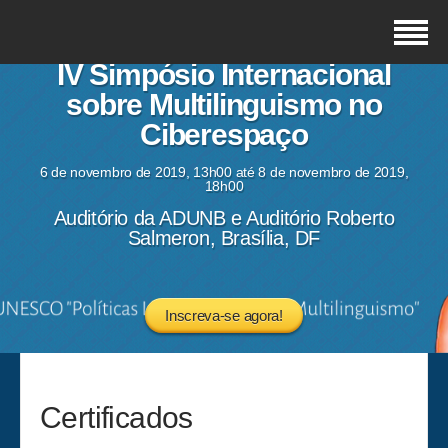
IV Simpósio Internacional
sobre Multilinguismo no
Ciberespaço
6 de novembro de 2019, 13h00 até 8 de novembro de 2019,
18h00
Auditório da ADUNB e Auditório Roberto
Salmeron, Brasília, DF
Inscreva-se agora!
Certificados