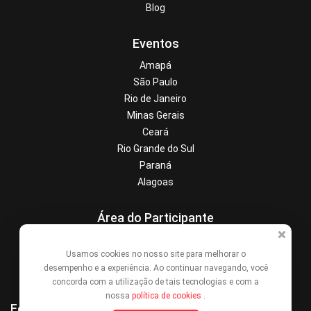
Blog
Eventos
Amapá
São Paulo
Rio de Janeiro
Minas Gerais
Ceará
Rio Grande do Sul
Paraná
Alagoas
Área do Participante
Central de Ajuda
Usamos cookies no nosso site para melhorar o
Denunciar este evento
desempenho e a experiência. Ao continuar navegando, você
Contato
concorda com a utilização de tais tecnologias e com a
nossa
política de cookies
.
Formas de Pagamento