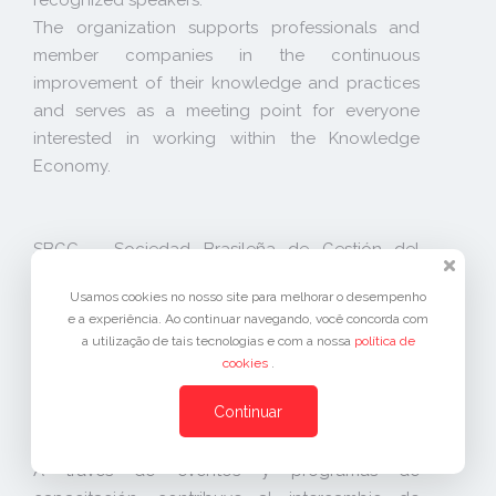
recognized speakers.
The organization supports professionals and
member companies in the continuous
improvement of their knowledge and practices
and serves as a meeting point for everyone
interested in working within the Knowledge
Economy.
SBGC – Sociedad Brasileña de Gestión del
Conocimiento
Usamos cookies no nosso site para melhorar o desempenho
La SBGC es una organización de interés público
e a experiência. Ao continuar navegando, você concorda com
(OSCIP) que, desde 2001, promueve la
a utilização de tais tecnologias e com a nossa
política de
integración entre la academia, el tercer sector y
cookies
.
las organizaciones públicas y privadas
Continuar
interesadas en practicar, desarrollar e investigar
la Gestión del Conocimiento.
A través de eventos y programas de