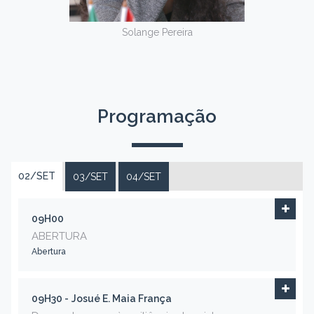
Solange Pereira
Programação
02/SET
03/SET
04/SET
09H00
ABERTURA
Abertura
09H30 -
Josué E. Maia França