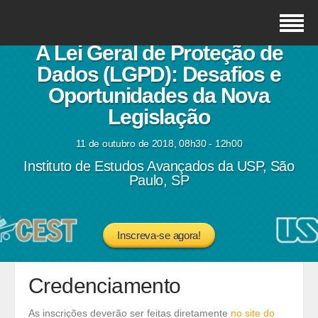
A Lei Geral de Proteção de
Dados (LGPD): Desafios e
Oportunidades da Nova
Legislação
11 de outubro de 2018, 08h30 - 12h00
Instituto de Estudos Avançados da USP, São
Paulo, SP
Inscreva-se agora!
Credenciamento
As inscrições deverão ser feitas diretamente
no site do