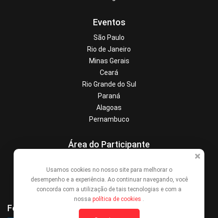
Eventos
São Paulo
Rio de Janeiro
Minas Gerais
Ceará
Rio Grande do Sul
Paraná
Alagoas
Pernambuco
Área do Participante
Central de Ajuda
Usamos cookies no nosso site para melhorar o
Denunciar este evento
desempenho e a experiência. Ao continuar navegando, você
Contato
concorda com a utilização de tais tecnologias e com a
nossa
política de cookies
.
Formas de Pagamento