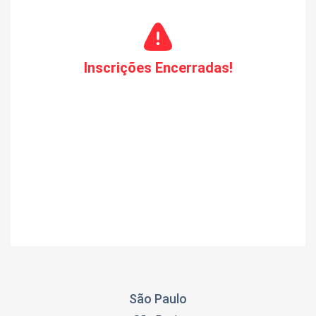
Não fique de fora!
A Expo Óptica 2025 é a
oportunidade perfeita para atualizar seu
negócio e sair na frente da concorrência.
Inscrições Encerradas!
-
Data:
9 a 12 de abril de 2025
-
Local:
Pavilhão Vermelho – Expo Center Norte,
São Paulo
Garanta sua participação agora!
(O valor ainda
será definido e informado pela gestora)
Contato com a responsável: (82) 9.9910 7604
(Carolina Avila)
São Paulo